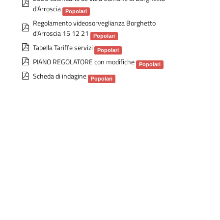
p
d'Arroscia
d
Popolari
Regolamento videosorveglianza Borghetto
f
p
d'Arroscia 15 12 21
d
Popolari
p
Tabella Tariffe servizi
f
Popolari
d
p
PIANO REGOLATORE con modifiche
Popolari
f
d
p
Scheda di indagine
Popolari
f
d
f