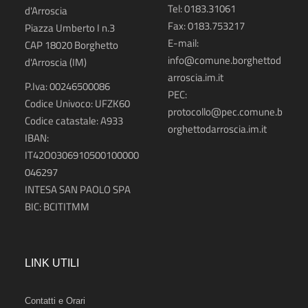
Tel: 0183.31061
d'Arroscia
Fax: 0183.753217
Piazza Umberto I n.3
E-mail:
CAP 18020
Borghetto
info@comune.borghettod
d'Arroscia (IM)
arroscia.im.it
P.Iva: 00246500086
PEC:
Codice Univoco: UFZK60
protocollo@pec.comune.b
Codice catastale: A933
orghettodarroscia.im.it
IBAN:
IT42O0306910500100000
046297
INTESA SAN PAOLO SPA
BIC: BCITITMM
LINK UTILI
Contatti e Orari