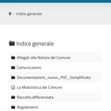
Indice generale
C
Indice generale
a
r
C
Allegati alle Notizie del Comune
a
t
r
C
Comunicazioni
e
t
a
e
r
C
Documentazione_nuovo_PUC_Semplificato
l
l
t
a
l
l
e
r
d
La Modulistica del Comune
a
l
t
o
a
l
e
c
C
Raccolta differenziata
a
l
u
a
l
m
r
C
Regolamenti