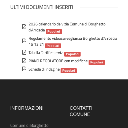
a
e
t
a
n
e
r
ULTIMI DOCUMENTI INSERITI
t
l
t
o
l
e
a
l
2026 calendario de vizia Comune di Borghetto
p
l
d'Arroscia
d
Popolari
a
Regolamento videosorveglianza Borghetto d'Arroscia
f
p
15 12 21
d
Popolari
p
Tabella Tariffe servizi
f
Popolari
d
p
PIANO REGOLATORE con modifiche
Popolari
f
d
p
Scheda di indagine
Popolari
f
d
f
INFORMAZIONI
CONTATTI
COMUNE
Comune di Borghetto