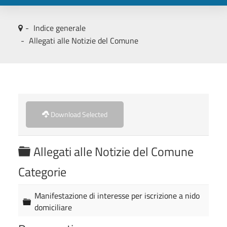
Indice generale
Allegati alle Notizie del Comune
Download Selected
C
Allegati alle Notizie del Comune
a
Categorie
r
t
Manifestazione di interesse per iscrizione a nido
C
domiciliare
e
a
r