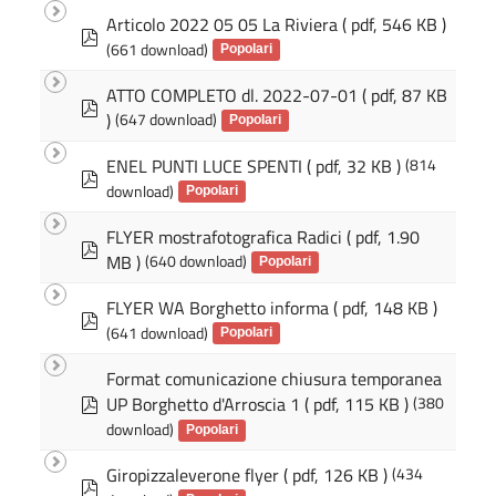
f
Articolo 2022 05 05 La Riviera
( pdf, 546 KB )
p
(661 download)
d
Popolari
f
ATTO COMPLETO dl. 2022-07-01
( pdf, 87 KB
p
)
(647 download)
d
Popolari
f
ENEL PUNTI LUCE SPENTI
( pdf, 32 KB )
(814
p
download)
d
Popolari
f
FLYER mostrafotografica Radici
( pdf, 1.90
p
MB )
(640 download)
d
Popolari
f
FLYER WA Borghetto informa
( pdf, 148 KB )
p
(641 download)
d
Popolari
f
Format comunicazione chiusura temporanea
p
UP Borghetto d'Arroscia 1
( pdf, 115 KB )
(380
d
download)
Popolari
f
Giropizzaleverone flyer
( pdf, 126 KB )
(434
p