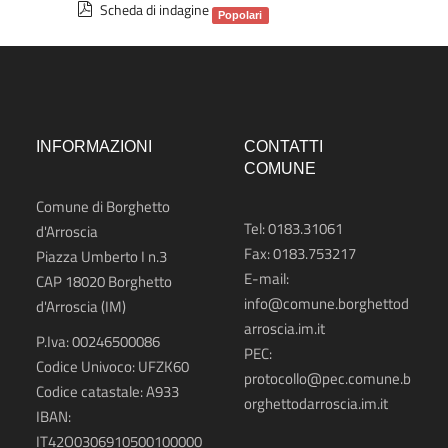
d
p
Scheda di indagine
Popolari
f
d
f
INFORMAZIONI
CONTATTI
COMUNE
Comune di Borghetto
Tel: 0183.31061
d'Arroscia
Fax: 0183.753217
Piazza Umberto I n.3
E-mail:
CAP 18020
Borghetto
info@comune.borghettod
d'Arroscia (IM)
arroscia.im.it
P.Iva: 00246500086
PEC:
Codice Univoco: UFZK60
protocollo@pec.comune.b
Codice catastale: A933
orghettodarroscia.im.it
IBAN:
IT42O0306910500100000