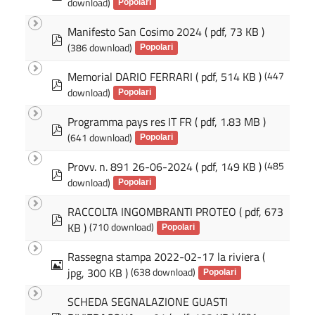
download)
d
Popolari
f
Manifesto San Cosimo 2024
( pdf, 73 KB )
p
(386 download)
d
Popolari
f
Memorial DARIO FERRARI
( pdf, 514 KB )
(447
p
download)
d
Popolari
f
Programma pays res IT FR
( pdf, 1.83 MB )
p
(641 download)
d
Popolari
f
Provv. n. 891 26-06-2024
( pdf, 149 KB )
(485
p
download)
d
Popolari
f
RACCOLTA INGOMBRANTI PROTEO
( pdf, 673
p
KB )
(710 download)
d
Popolari
f
Rassegna stampa 2022-02-17 la riviera
(
I
jpg, 300 KB )
(638 download)
m
Popolari
m
SCHEDA SEGNALAZIONE GUASTI
a