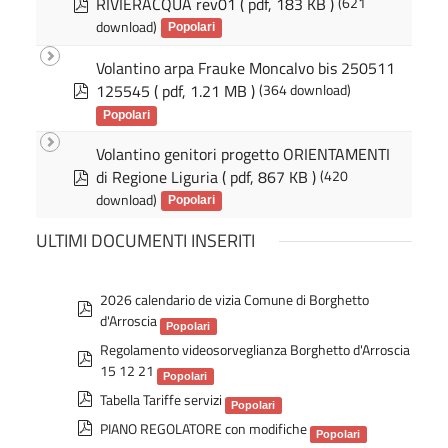
p
g
RIVIERACQUA rev01
( pdf, 183 KB )
(621
d
i
download)
Popolari
f
n
e
Volantino arpa Frauke Moncalvo bis 250511
p
125545
( pdf, 1.21 MB )
(364 download)
d
Popolari
f
Volantino genitori progetto ORIENTAMENTI
p
di Regione Liguria
( pdf, 867 KB )
(420
d
download)
Popolari
f
ULTIMI DOCUMENTI INSERITI
2026 calendario de vizia Comune di Borghetto
p
d'Arroscia
d
Popolari
Regolamento videosorveglianza Borghetto d'Arroscia
f
p
15 12 21
d
Popolari
p
Tabella Tariffe servizi
f
Popolari
d
p
PIANO REGOLATORE con modifiche
Popolari
f