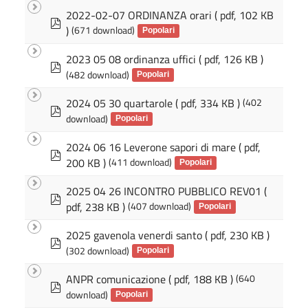
f
2022-02-07 ORDINANZA orari
( pdf, 102 KB
p
)
(671 download)
d
Popolari
f
2023 05 08 ordinanza uffici
( pdf, 126 KB )
p
(482 download)
d
Popolari
f
2024 05 30 quartarole
( pdf, 334 KB )
(402
p
download)
d
Popolari
f
2024 06 16 Leverone sapori di mare
( pdf,
p
200 KB )
(411 download)
d
Popolari
f
2025 04 26 INCONTRO PUBBLICO REV01
(
p
pdf, 238 KB )
(407 download)
d
Popolari
f
2025 gavenola venerdi santo
( pdf, 230 KB )
p
(302 download)
d
Popolari
f
ANPR comunicazione
( pdf, 188 KB )
(640
p
download)
d
Popolari