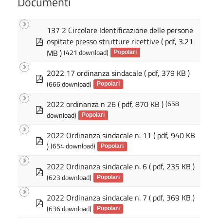
l
Documenti
t
l
e
l
a
137 2 Circolare Identificazione delle persone
l
p
ospitate presso strutture ricettive
( pdf, 3.21
a
d
MB )
(421 download)
Popolari
f
2022 17 ordinanza sindacale
( pdf, 379 KB )
p
(666 download)
d
Popolari
f
2022 ordinanza n 26
( pdf, 870 KB )
(658
p
download)
d
Popolari
f
2022 Ordinanza sindacale n. 11
( pdf, 940 KB
p
)
(654 download)
d
Popolari
f
2022 Ordinanza sindacale n. 6
( pdf, 235 KB )
p
(623 download)
d
Popolari
f
2022 Ordinanza sindacale n. 7
( pdf, 369 KB )
p
(636 download)
d
Popolari