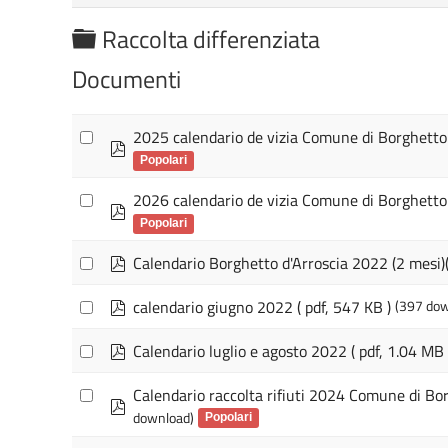
C
Raccolta differenziata
a
Documenti
r
t
2025 calendario de vizia Comune di Borghetto 
p
e
d
Popolari
l
f
2026 calendario de vizia Comune di Borghetto 
p
l
d
Popolari
a
f
p
Calendario Borghetto d'Arroscia 2022 (2 mesi)(
d
f
p
calendario giugno 2022
( pdf, 547 KB )
(397 dow
d
f
p
Calendario luglio e agosto 2022
( pdf, 1.04 MB 
d
f
Calendario raccolta rifiuti 2024 Comune di Bor
p
download)
d
Popolari
f