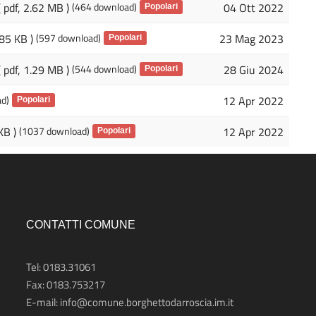
( pdf, 2.62 MB )
(464 download)
04 Ott 2022
Popolari
285 KB )
(597 download)
23 Mag 2023
Popolari
( pdf, 1.29 MB )
(544 download)
28 Giu 2024
Popolari
d)
12 Apr 2022
Popolari
KB )
(1037 download)
12 Apr 2022
Popolari
CONTATTI COMUNE
Tel: 0183.31061
Fax: 0183.753217
E-mail:
info@comune.borghettodarroscia.im.it