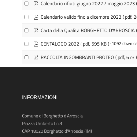
p
Calendario rifiuti giugno 2022 / maggio 2023
d
f
p
Calendario valido fino a dicembre 2023
( pdf, 
d
f
p
Carta della Qualita BORGHETTO D'ARROSCIA
d
f
p
CENTALOGO 2022
( pdf, 595 KB )
(1092 downloa
d
f
p
RACCOLTA INGOMBRANTI PROTEO
( pdf, 673 
d
f
INFORMAZIONI
Comune di Borghetto d'Arroscia
Piazza Umberto I n.3
CAP 18020
Borghetto d'Arroscia (IM)