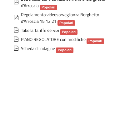
p
d'Arroscia
d
Popolari
Regolamento videosorveglianza Borghetto
f
p
d'Arroscia 15 12 21
d
Popolari
p
Tabella Tariffe servizi
f
Popolari
d
p
PIANO REGOLATORE con modifiche
Popolari
f
d
p
Scheda di indagine
Popolari
f
d
f