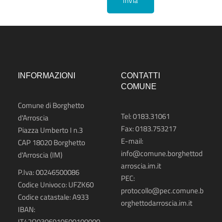
Invia
INFORMAZIONI
CONTATTI
COMUNE
Comune di Borghetto
Tel: 0183.31061
d'Arroscia
Fax: 0183.753217
Piazza Umberto I n.3
E-mail:
CAP 18020
Borghetto
info@comune.borghettod
d'Arroscia (IM)
arroscia.im.it
P.Iva: 00246500086
PEC:
Codice Univoco: UFZK60
protocollo@pec.comune.b
Codice catastale: A933
orghettodarroscia.im.it
IBAN:
IT42O0306910500100000