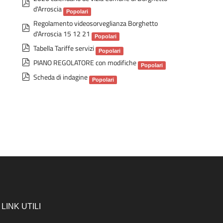
p
d'Arroscia
d
Popolari
Regolamento videosorveglianza Borghetto
f
p
d'Arroscia 15 12 21
d
Popolari
p
Tabella Tariffe servizi
f
Popolari
d
p
PIANO REGOLATORE con modifiche
Popolari
f
d
p
Scheda di indagine
Popolari
f
d
f
LINK UTILI