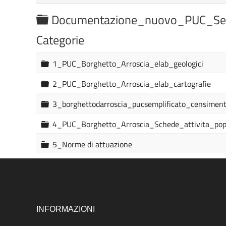
C
Documentazione_nuovo_PUC_Sem
a
Categorie
r
t
C
1_PUC_Borghetto_Arroscia_elab_geologici
a
e
r
C
2_PUC_Borghetto_Arroscia_elab_cartografie
l
t
a
e
r
C
3_borghettodarroscia_pucsemplificato_censiment
l
l
t
a
a
l
e
r
C
4_PUC_Borghetto_Arroscia_Schede_attivita_pop
a
l
t
a
l
e
r
C
5_Norme di attuazione
a
l
t
a
l
e
r
a
l
t
l
e
a
l
l
INFORMAZIONI
a