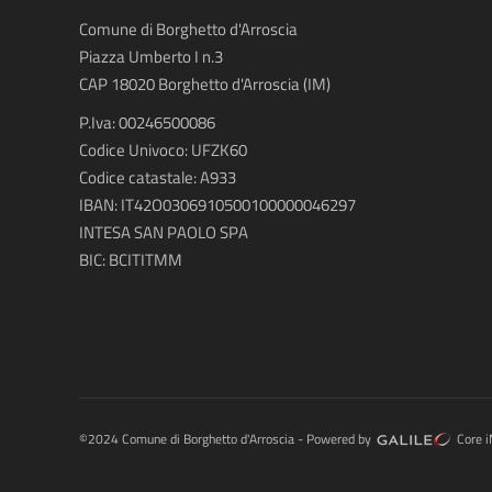
Comune di Borghetto d'Arroscia
Piazza Umberto I n.3
CAP 18020
Borghetto d'Arroscia (IM)
P.Iva: 00246500086
Codice Univoco: UFZK60
Codice catastale: A933
IBAN: IT42O0306910500100000046297
INTESA SAN PAOLO SPA
BIC: BCITITMM
©2024 Comune di Borghetto d'Arroscia - Powered by
Core i